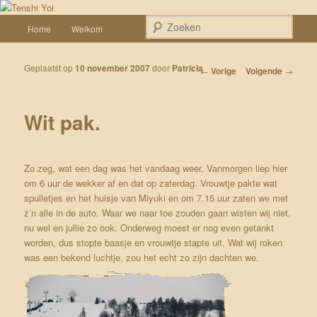
Spring naar de primaire inhoud
Een weblog over onze Shiba’s (Keiko, Rontu, Miyuki, Tatsu en Yumi)
Hoofdmenu
Zoek
Home
Welkom
Tenshi Yoi
Geplaatst op
10 november 2007
door
Patricia
Bericht navigatie
←
Vorige
Volgende
→
Wit pak.
Zo zeg, wat een dag was het vandaag weer. Vanmorgen liep hier
om 6 uur de wekker af en dat op zaterdag. Vrouwtje pakte wat
spulletjes en het huisje van Miyuki en om 7.15 uur zaten we met
z’n alle in de auto. Waar we naar toe zouden gaan wisten wij niet,
nu wel en jullie zo ook. Onderweg moest er nog even getankt
worden, dus stopte baasje en vrouwtje stapte uit. Wat wij roken
was een bekend luchtje, zou het echt zo zijn dachten we.