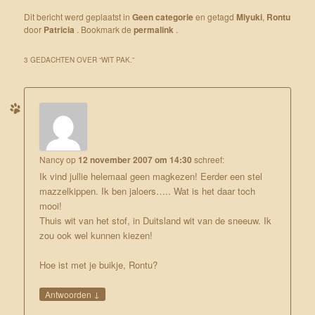
Dit bericht werd geplaatst in
Geen categorie
en getagd
Miyuki
,
Rontu
door
Patricia
. Bookmark de
permalink
.
3 GEDACHTEN OVER “
WIT PAK.
”
Nancy
op
12 november 2007 om 14:30
schreef:
Ik vind jullie helemaal geen magkezen! Eerder een stel
mazzelkippen. Ik ben jaloers….. Wat is het daar toch
mooi!
Thuis wit van het stof, in Duitsland wit van de sneeuw. Ik
zou ook wel kunnen kiezen!
Hoe ist met je buikje, Rontu?
↓
Antwoorden