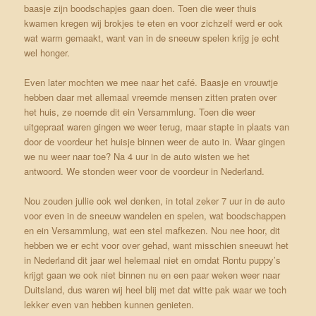
baasje zijn boodschapjes gaan doen. Toen die weer thuis
kwamen kregen wij brokjes te eten en voor zichzelf werd er ook
wat warm gemaakt, want van in de sneeuw spelen krijg je echt
wel honger.
Even later mochten we mee naar het café. Baasje en vrouwtje
hebben daar met allemaal vreemde mensen zitten praten over
het huis, ze noemde dit ein Versammlung. Toen die weer
uitgepraat waren gingen we weer terug, maar stapte in plaats van
door de voordeur het huisje binnen weer de auto in. Waar gingen
we nu weer naar toe? Na 4 uur in de auto wisten we het
antwoord. We stonden weer voor de voordeur in Nederland.
Nou zouden jullie ook wel denken, in total zeker 7 uur in de auto
voor even in de sneeuw wandelen en spelen, wat boodschappen
en ein Versammlung, wat een stel mafkezen. Nou nee hoor, dit
hebben we er echt voor over gehad, want misschien sneeuwt het
in Nederland dit jaar wel helemaal niet en omdat Rontu puppy’s
krijgt gaan we ook niet binnen nu en een paar weken weer naar
Duitsland, dus waren wij heel blij met dat witte pak waar we toch
lekker even van hebben kunnen genieten.