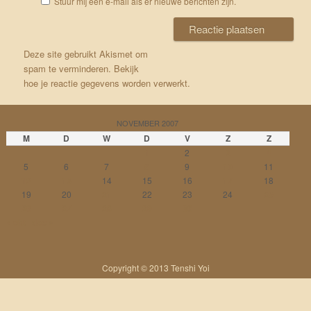
Stuur mij een e-mail als er nieuwe berichten zijn.
Deze site gebruikt Akismet om
spam te verminderen.
Bekijk
hoe je reactie gegevens worden verwerkt
.
NOVEMBER 2007
M
D
W
D
V
Z
Z
1
2
3
4
5
6
7
8
9
10
11
12
13
14
15
16
17
18
19
20
21
22
23
24
25
26
27
28
29
30
« okt
dec »
Copyright © 2013 Tenshi Yoi