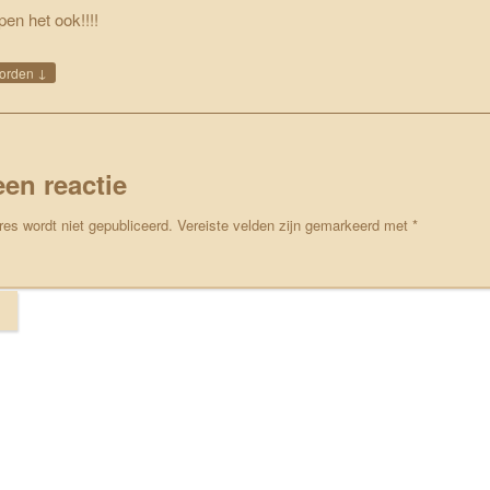
pen het ook!!!!
↓
orden
een reactie
res wordt niet gepubliceerd.
Vereiste velden zijn gemarkeerd met
*