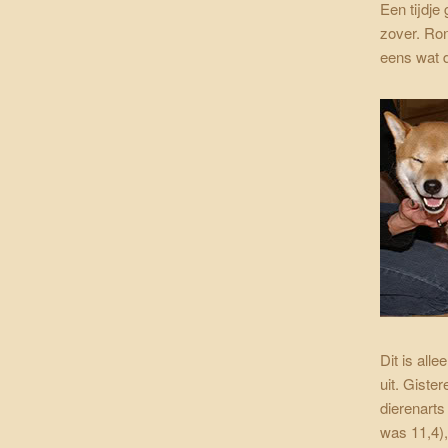
Een tijdje
zover. Ron
eens wat d
Dit is all
uit. Gister
dierenarts
was 11,4),