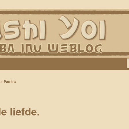
Keiko, Rontu, Miyuki, Tatsu en Yumi)
or
Patricia
e liefde.