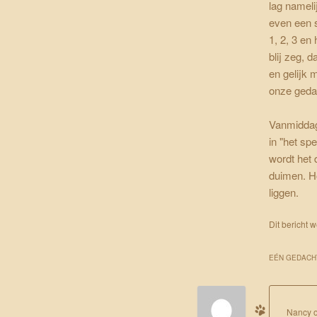
lag nameli
even een s
1, 2, 3 en
blij zeg, 
en gelijk 
onze geda
Vanmiddag
in "het sp
wordt het
duimen. Ho
liggen.
Dit bericht 
EÉN GEDACH
Nancy