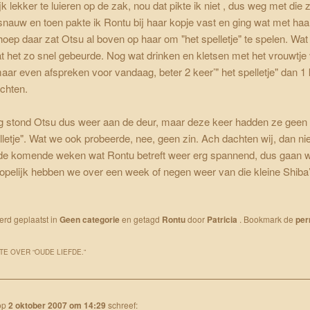
jk lekker te luieren op de zak, nou dat pikte ik niet , dus weg met die
nauw en toen pakte ik Rontu bij haar kopje vast en ging wat met haa
 hoep daar zat Otsu al boven op haar om "het spelletje" te spelen. Wat
dat het zo snel gebeurde. Nog wat drinken en kletsen met het vrouwtj
maar even afspreken voor vandaag, beter 2 keer’" het spelletje" dan 1
chten.
 stond Otsu dus weer aan de deur, maar deze keer hadden ze geen
elletje". Wat we ook probeerde, nee, geen zin. Ach dachten wij, dan ni
 de komende weken wat Rontu betreft weer erg spannend, dus gaan 
pelijk hebben we over een week of negen weer van die kleine Shiba’
werd geplaatst in
Geen categorie
en getagd
Rontu
door
Patricia
. Bookmark de
per
TE OVER “
OUDE LIEFDE.
”
op
2 oktober 2007 om 14:29
schreef: