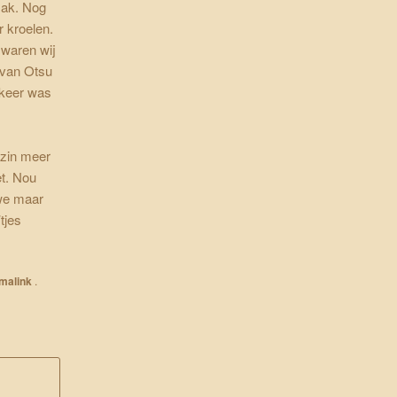
 zak. Nog
r kroelen.
 waren wij
e van Otsu
 keer was
 zin meer
et. Nou
we maar
tjes
malink
.