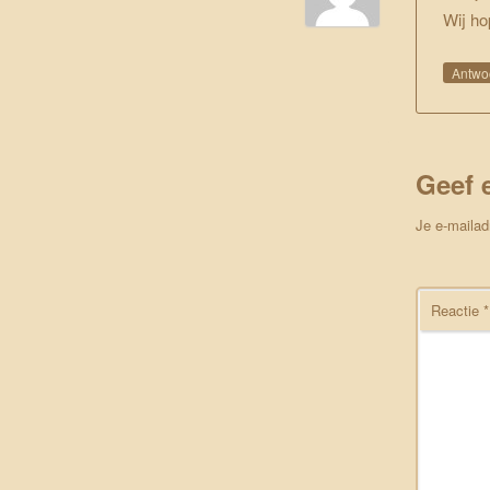
Wij ho
Antwo
Geef 
Je e-mailad
Reactie
*