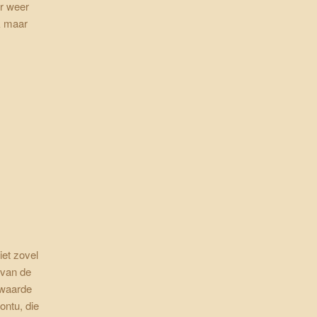
er weer
k maar
iet zovel
e van de
nwaarde
ontu, die