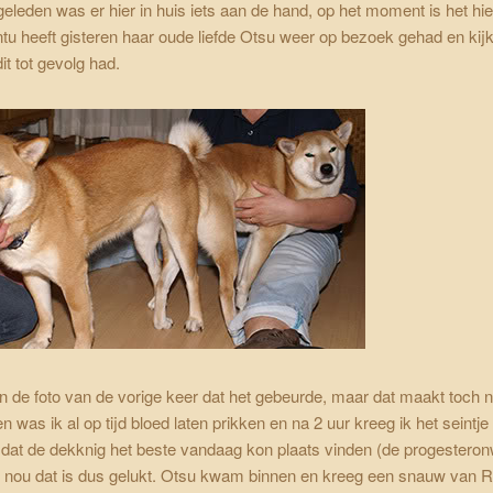
 geleden
was er hier in huis iets aan de hand, op het moment is het hi
tu heeft gisteren haar oude liefde Otsu weer op bezoek gehad en kij
it tot gevolg had.
een de foto van de vorige keer dat het gebeurde, maar dat maakt toch n
en was ik al op tijd bloed laten prikken en na 2 uur kreeg ik het seintj
 dat de dekknig het beste vandaag kon plaats vinden (de progestero
 nou dat is dus gelukt. Otsu kwam binnen en kreeg een snauw van R