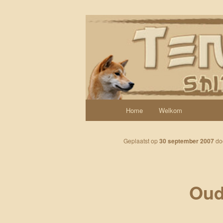
Spring naar de primaire inhoud
Een weblog over onze Shiba’s (
Tenshi Yoi
Hoofdmenu
Home
Welkom
Geplaatst op
30 september 2007
do
Oud