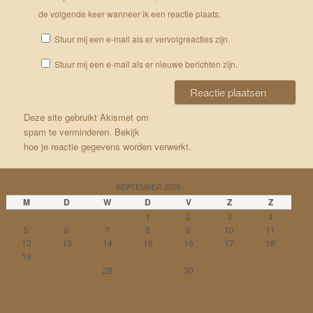
de volgende keer wanneer ik een reactie plaats.
Stuur mij een e-mail als er vervolgreacties zijn.
Stuur mij een e-mail als er nieuwe berichten zijn.
Deze site gebruikt Akismet om
spam te verminderen.
Bekijk
hoe je reactie gegevens worden verwerkt
.
SEPTEMBER 2005
M
D
W
D
V
Z
Z
1
2
3
4
5
6
7
8
9
10
11
12
13
14
15
16
17
18
19
20
21
22
23
24
25
26
27
28
29
30
« aug
okt »