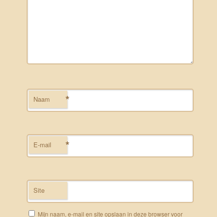
*
Naam
*
E-mail
Site
Mijn naam, e-mail en site opslaan in deze browser voor