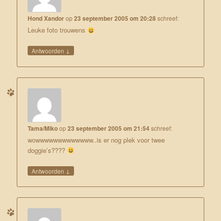
Hond Xandor
op
23 september 2005 om 20:28
schreef:
Leuke foto trouwens
↓
Antwoorden
Tama/Miko
op
23 september 2005 om 21:54
schreef:
wowwwwwwwwwwwww..is er nog plek voor twee
doggie’s????
↓
Antwoorden