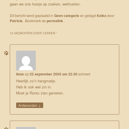
gaan we ons huisje op zoeken, weltrusten.
Dit bericht werd geplaatst in
Geen categorie
en getagd
Keiko
door
Patricia
. Bookmark de
permalink
.
10 GEDACHTEN OVER “
LEKKER.
”
Ilone
op
22 september 2005 om 22:30
schreef:
Heerlijk zo’n hangmatje.
Heb ik ook wel zin in.
Moet je Rontu zien genieten.
↓
Antwoorden