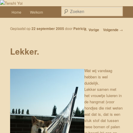
Spring naar de primaire inhoud
Een weblog over onze Shiba’s (Keiko, Rontu, Miyuki, Tatsu en Yumi)
Hoofdmenu
Zoek
Home
Welkom
Tenshi Yoi
Geplaatst op
22 september 2005
door
Patricia
Bericht navigatie
←
Vorige
Volgende
→
Lekker.
Wat wij vandaag
hebben is wel
duidelijk.
Lekker samen met
het vrouwtje luieren in
de hangmat (voor
hondjes die niet weten
wat dat is, dat is een
stuk stof dat tussen
twee bomen of palen
in hangt) bij ons op