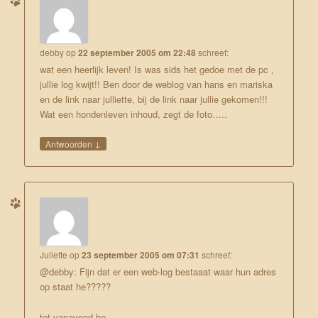
debby
op
22 september 2005 om 22:48
schreef:
wat een heerlijk leven! Is was sids het gedoe met de pc ,
jullie log kwijt!! Ben door de weblog van hans en mariska
en de link naar julliette, bij de link naar jullie gekomen!!!
Wat een hondenleven inhoud, zegt de foto…..
↓
Antwoorden
Juliette
op
23 september 2005 om 07:31
schreef:
@debby: Fijn dat er een web-log bestaaat waar hun adres
op staat he?????
tot vanavond he