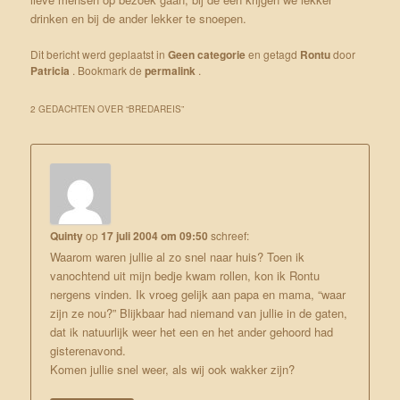
drinken en bij de ander lekker te snoepen.
Dit bericht werd geplaatst in
Geen categorie
en getagd
Rontu
door
Patricia
. Bookmark de
permalink
.
2 GEDACHTEN OVER “
BREDAREIS
”
Quinty
op
17 juli 2004 om 09:50
schreef:
Waarom waren jullie al zo snel naar huis? Toen ik
vanochtend uit mijn bedje kwam rollen, kon ik Rontu
nergens vinden. Ik vroeg gelijk aan papa en mama, “waar
zijn ze nou?” Blijkbaar had niemand van jullie in de gaten,
dat ik natuurlijk weer het een en het ander gehoord had
gisterenavond.
Komen jullie snel weer, als wij ook wakker zijn?