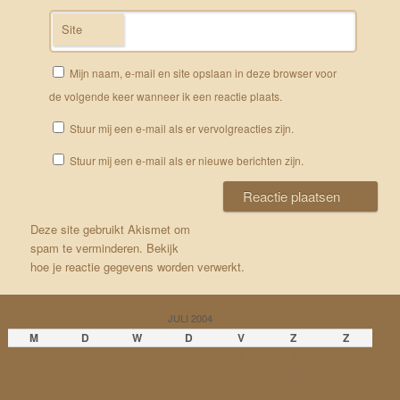
Site
Mijn naam, e-mail en site opslaan in deze browser voor
de volgende keer wanneer ik een reactie plaats.
Stuur mij een e-mail als er vervolgreacties zijn.
Stuur mij een e-mail als er nieuwe berichten zijn.
Deze site gebruikt Akismet om
spam te verminderen.
Bekijk
hoe je reactie gegevens worden verwerkt
.
JULI 2004
M
D
W
D
V
Z
Z
1
2
3
4
5
6
7
8
9
10
11
12
13
14
15
16
17
18