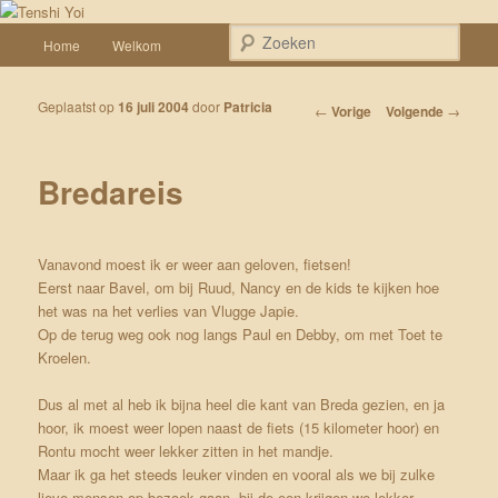
Spring naar de primaire inhoud
Een weblog over onze Shiba’s (Keiko, Rontu, Miyuki, Tatsu en Yumi)
Hoofdmenu
Zoek
Home
Welkom
Tenshi Yoi
Geplaatst op
16 juli 2004
door
Patricia
Bericht navigatie
←
Vorige
Volgende
→
Bredareis
Vanavond moest ik er weer aan geloven, fietsen!
Eerst naar Bavel, om bij Ruud, Nancy en de kids te kijken hoe
het was na het verlies van Vlugge Japie.
Op de terug weg ook nog langs Paul en Debby, om met Toet te
Kroelen.
Dus al met al heb ik bijna heel die kant van Breda gezien, en ja
hoor, ik moest weer lopen naast de fiets (15 kilometer hoor) en
Rontu mocht weer lekker zitten in het mandje.
Maar ik ga het steeds leuker vinden en vooral als we bij zulke
lieve mensen op bezoek gaan, bij de een krijgen we lekker