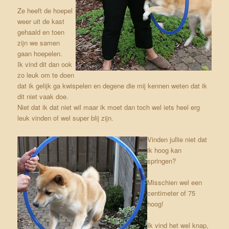
Ze heeft de hoepel
weer uit de kast
gehaald en toen
zijn we samen
gaan hoepelen.
Ik vind dit dan ook
zo leuk om te doen
dat ik gelijk ga kwispelen en degene die mij kennen weten dat ik
dit niet vaak doe.
Niet dat ik dat niet wil maar ik moet dan toch wel iets heel erg
leuk vinden of wel super blij zijn.
Vinden jullie niet dat
ik hoog kan
springen?
Misschien wel een
centimeter of 75
hoog!
Ik vind het wel knap,