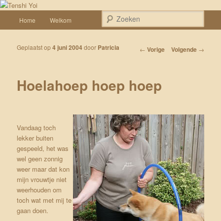
Spring naar de primaire inhoud
Een weblog over onze Shiba’s (Keiko, Rontu, Miyuki, Tatsu en Yumi)
Hoofdmenu
Zoek
Home
Welkom
Tenshi Yoi
Geplaatst op
4 juni 2004
door
Patricia
Bericht navigatie
←
Vorige
Volgende
→
Hoelahoep hoep hoep
Vandaag toch
lekker buiten
gespeeld, het was
wel geen zonnig
weer maar dat kon
mijn vrouwtje niet
weerhouden om
toch wat met mij te
gaan doen.