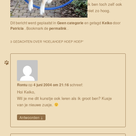
ik ben toch zelf ook
niet zo hoog.
Dit bericht werd geplaatst in
Geen categorie
en getagd
Keiko
door
Patricia
. Bookmark de
permalink
.
3 GEDACHTEN OVER “
HOELAHOEP HOEP HOEP
”
Rontu
op
4 juni 2004 om 21:16
schreef:
Hoi Keiko,
Wil je me dit kunstje ook leren als ik groot ben? Kusje
van je nieuwe zusje.
↓
Antwoorden