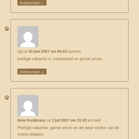
↓
Antwoorden
ligt
op
30 juni 2007 om 06:53
schreef:
prettige vakantie in zwitserland en geniet ervan,
↓
Antwoorden
Ilone Kooijmans
op
3 juli 2007 om 22:20
schreef:
Prettige vakantie, geniet ervan en wij weer straks van de
mooie plaatjes.