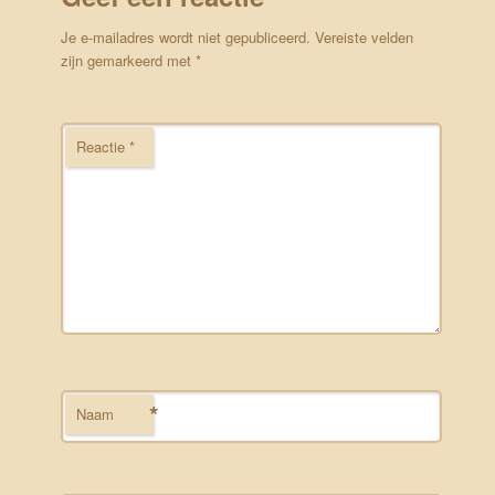
Je e-mailadres wordt niet gepubliceerd.
Vereiste velden
zijn gemarkeerd met
*
Reactie
*
*
Naam