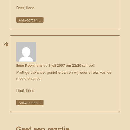
Doei, Ilone
↓
Antwoorden
Ilone Kooijmans
op
3 juli 2007 om 22:20
schreef:
Prettige vakantie, geniet ervan en wij weer straks van de
mooie plaatjes.
Doei, Ilone
↓
Antwoorden
Geef een reactie