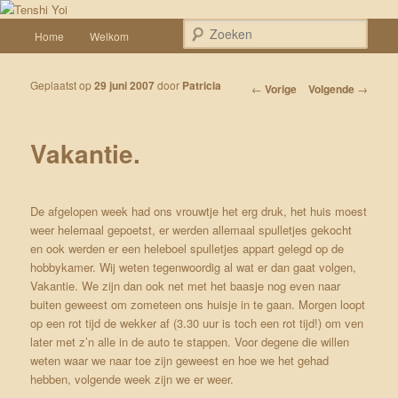
Spring naar de primaire inhoud
Een weblog over onze Shiba’s (Keiko, Rontu, Miyuki, Tatsu en Yumi)
Hoofdmenu
Zoek
Home
Welkom
Tenshi Yoi
Geplaatst op
29 juni 2007
door
Patricia
Bericht navigatie
←
Vorige
Volgende
→
Vakantie.
De afgelopen week had ons vrouwtje het erg druk, het huis moest
weer helemaal gepoetst, er werden allemaal spulletjes gekocht
en ook werden er een heleboel spulletjes appart gelegd op de
hobbykamer. Wij weten tegenwoordig al wat er dan gaat volgen,
Vakantie. We zijn dan ook net met het baasje nog even naar
buiten geweest om zometeen ons huisje in te gaan. Morgen loopt
op een rot tijd de wekker af (3.30 uur is toch een rot tijd!) om ven
later met z’n alle in de auto te stappen. Voor degene die willen
weten waar we naar toe zijn geweest en hoe we het gehad
hebben, volgende week zijn we er weer.