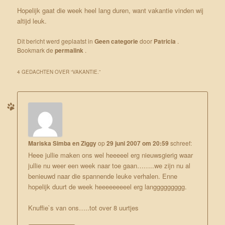
Hopelijk gaat die week heel lang duren, want vakantie vinden wij
altijd leuk.
Dit bericht werd geplaatst in
Geen categorie
door
Patricia
.
Bookmark de
permalink
.
4 GEDACHTEN OVER “
VAKANTIE.
”
Mariska Simba en Ziggy
op
29 juni 2007 om 20:59
schreef:
Heee jullie maken ons wel heeeeel erg nieuwsgierig waar
jullie nu weer een week naar toe gaan……..we zijn nu al
benieuwd naar die spannende leuke verhalen. Enne
hopelijk duurt de week heeeeeeeeel erg langgggggggg.
Knuffie`s van ons…..tot over 8 uurtjes