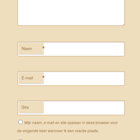
*
Naam
*
E-mail
Site
Mijn naam, e-mail en site opslaan in deze browser voor
de volgende keer wanneer ik een reactie plaats.