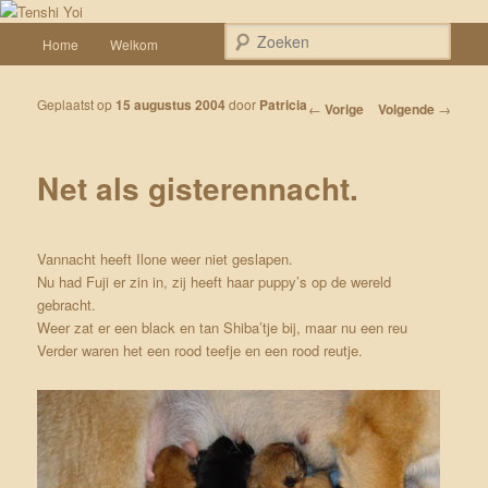
Spring naar de primaire inhoud
Een weblog over onze Shiba’s (Keiko, Rontu, Miyuki, Tatsu en Yumi)
Hoofdmenu
Zoek
Home
Welkom
Tenshi Yoi
Geplaatst op
15 augustus 2004
door
Patricia
Bericht navigatie
←
Vorige
Volgende
→
Net als gisterennacht.
Vannacht heeft Ilone weer niet geslapen.
Nu had Fuji er zin in, zij heeft haar puppy’s op de wereld
gebracht.
Weer zat er een black en tan Shiba’tje bij, maar nu een reu
Verder waren het een rood teefje en een rood reutje.