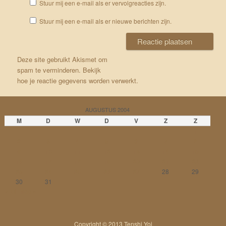
Stuur mij een e-mail als er vervolgreacties zijn.
Stuur mij een e-mail als er nieuwe berichten zijn.
Deze site gebruikt Akismet om
spam te verminderen.
Bekijk
hoe je reactie gegevens worden verwerkt
.
AUGUSTUS 2004
M
D
W
D
V
Z
Z
1
2
3
4
5
6
7
8
9
10
11
12
13
14
15
16
17
18
19
20
21
22
23
24
25
26
27
28
29
30
31
« jul
sep »
Copyright © 2013 Tenshi Yoi