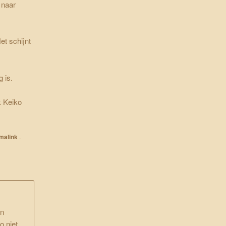
 naar
et schijnt
 is.
k Keiko
malink
.
an
o niet