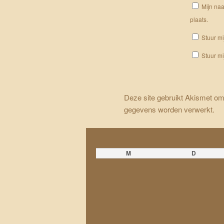
Mijn naa
plaats.
Stuur mi
Stuur mi
Deze site gebruikt Akismet o
gegevens worden verwerkt
.
M
D
5
6
12
13
19
20
26
27
« jun
aug »