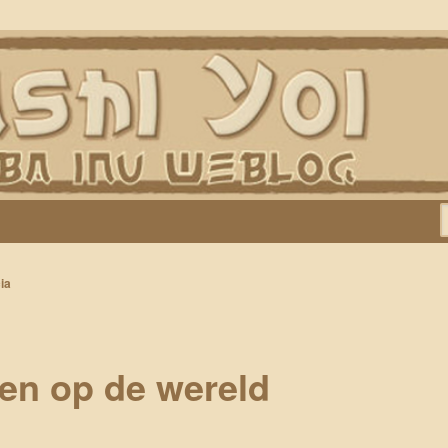
Keiko, Rontu, Miyuki, Tatsu en Yumi)
ia
een op de wereld