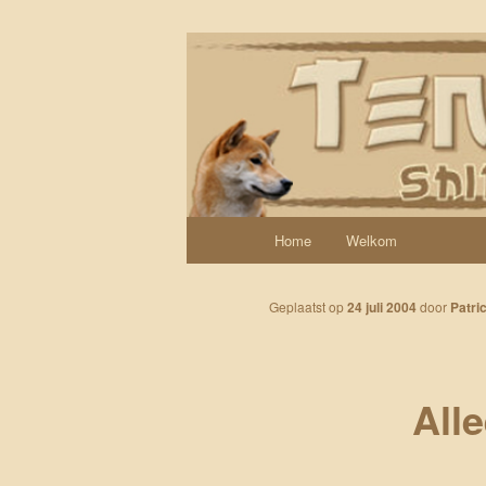
Spring naar de primaire inhoud
Een weblog over onze Shiba’s (
Tenshi Yoi
Hoofdmenu
Home
Welkom
Geplaatst op
24 juli 2004
door
Patric
All