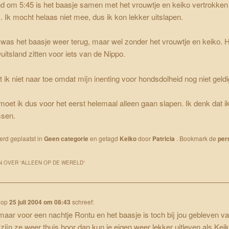
d om 5:45 is het baasje samen met het vrouwtje en keiko vertrokken
 Ik mocht helaas niet mee, dus ik kon lekker uitslapen.
as het baasje weer terug, maar wel zonder het vrouwtje en keiko. H
Duitsland zitten voor iets van de Nippo.
 ik niet naar toe omdat mijn inenting voor hondsdolheid nog niet geldig
oet ik dus voor het eerst helemaal alleen gaan slapen. Ik denk dat i
ssen.
werd geplaatst in
Geen categorie
en getagd
Keiko
door
Patricia
. Bookmark de
per
 OVER “
ALLEEN OP DE WERELD
”
op
25 juli 2004 om 08:43
schreef:
 maar voor een nachtje Rontu en het baasje is toch bij jou gebleven v
zijn ze weer thuis hoor dan kun je eigen weer lekker uitleven als Keik