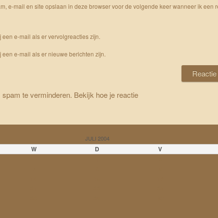
m, e-mail en site opslaan in deze browser voor de volgende keer wanneer ik een r
j een e-mail als er vervolgreacties zijn.
j een e-mail als er nieuwe berichten zijn.
m spam te verminderen.
Bekijk hoe je reactie
JULI 2004
W
D
V
1
2
7
8
9
14
15
16
21
22
23
28
29
30