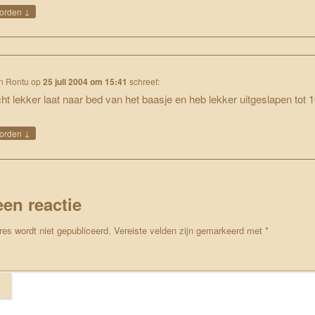
↓
orden
n Rontu
op
25 juli 2004 om 15:41
schreef:
ht lekker laat naar bed van het baasje en heb lekker uitgeslapen tot 1
↓
orden
een reactie
res wordt niet gepubliceerd.
Vereiste velden zijn gemarkeerd met
*