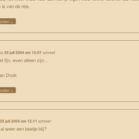
 is van de reis.
↓
orden
op
25 juli 2004 om 12:07
schreef:
t fijn, even alleen zijn…
van Dook
↓
orden
p
25 juli 2004 om 12:11
schreef:
 al weer een beetje blij?