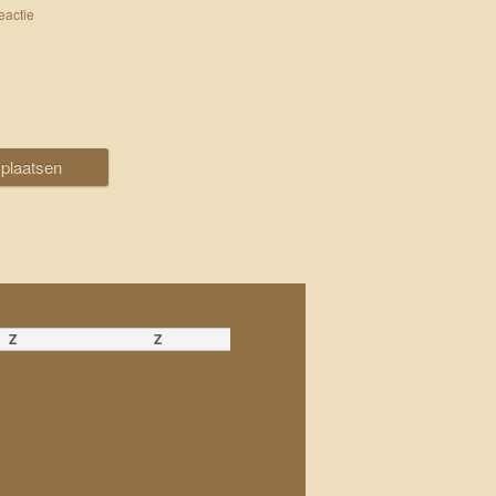
eactie
Z
Z
3
4
10
11
17
18
24
25
31