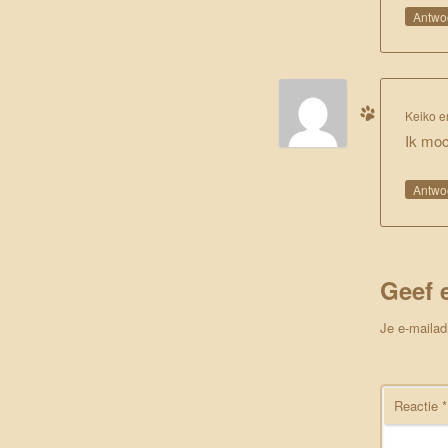
Antwo
Keiko e
Ik moc
Antwo
Geef 
Je e-mailad
Reactie
*