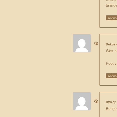
te moe
Antwo
Dokus
Was he
Poot 
Antwo
Cyn
o
Ben je