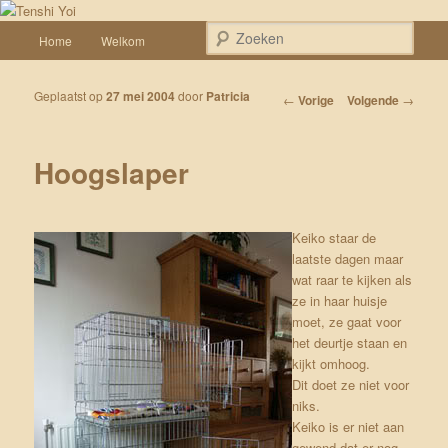
Spring naar de primaire inhoud
Een weblog over onze Shiba’s (Keiko, Rontu, Miyuki, Tatsu en Yumi)
Hoofdmenu
Zoek
Home
Welkom
Tenshi Yoi
Geplaatst op
27 mei 2004
door
Patricia
Bericht navigatie
←
Vorige
Volgende
→
Hoogslaper
Keiko staar de
laatste dagen maar
wat raar te kijken als
ze in haar huisje
moet, ze gaat voor
het deurtje staan en
kijkt omhoog.
Dit doet ze niet voor
niks.
Keiko is er niet aan
gewend dat er nog