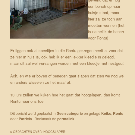
een bench op haar
huisje staat, maar
hier zal ze toch aan
moetten wennen (het
is namelijk de bench
voor Rontu)
Er liggen ook al speeltjes in die Rontu gekregen heeft al voor dat
ze hier in huis is, ook heb ik er een lekker kleedje in gelegd,
maar dit zal wel vervangen worden met een kleedje met nestgeur.
Ach, en wie er boven of beneden gaat slapen dat zien we nog wel
en anders wisselen ze het maar af.
13 juni zullen we kijken hoe het gaat dat hoogslapen, dan komt
Rontu naar ons toe!
Dit bericht werd geplaatst in
Geen categorie
en getagd
Keiko
,
Rontu
door
Patricia
. Bookmark de
permalink
.
5 GEDACHTEN OVER “
HOOGSLAPER
”