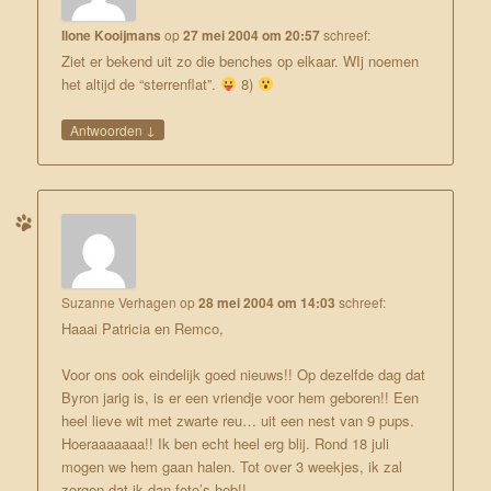
Ilone Kooijmans
op
27 mei 2004 om 20:57
schreef:
Ziet er bekend uit zo die benches op elkaar. WIj noemen
het altijd de “sterrenflat”.
8)
↓
Antwoorden
Suzanne Verhagen
op
28 mei 2004 om 14:03
schreef:
Haaai Patricia en Remco,
Voor ons ook eindelijk goed nieuws!! Op dezelfde dag dat
Byron jarig is, is er een vriendje voor hem geboren!! Een
heel lieve wit met zwarte reu… uit een nest van 9 pups.
Hoeraaaaaaa!! Ik ben echt heel erg blij. Rond 18 juli
mogen we hem gaan halen. Tot over 3 weekjes, ik zal
zorgen dat ik dan foto’s heb!!