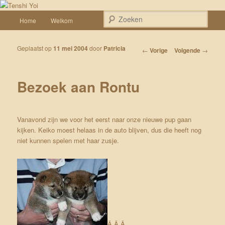
Spring naar de primaire inhoud
Een weblog over onze Shiba’s (Keiko, Rontu, Miyuki, Tatsu en Yumi)
Hoofdmenu
Zoek
Home
Welkom
Tenshi Yoi
Geplaatst op
11 mei 2004
door
Patricia
Bericht navigatie
←
Vorige
Volgende
→
Bezoek aan Rontu
Vanavond zijn we voor het eerst naar onze nieuwe pup gaan
kijken. Keiko moest helaas in de auto blijven, dus die heeft nog
niet kunnen spelen met haar zusje.
Â Â Â