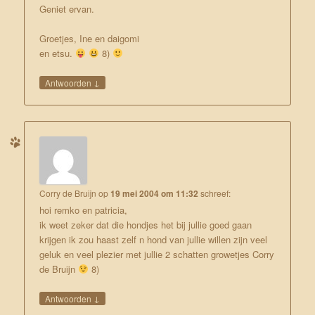
Geniet ervan.
Groetjes, Ine en daigomi
en etsu.
8)
↓
Antwoorden
Corry de Bruijn
op
19 mei 2004 om 11:32
schreef:
hoi remko en patricia,
ik weet zeker dat die hondjes het bij jullie goed gaan
krijgen ik zou haast zelf n hond van jullie willen zijn veel
geluk en veel plezier met jullie 2 schatten growetjes Corry
de Bruijn
8)
↓
Antwoorden