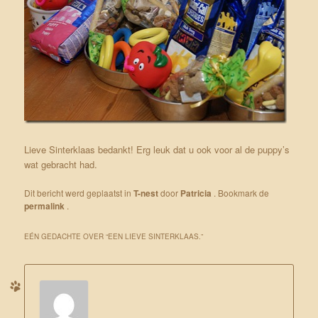
Lieve Sinterklaas bedankt! Erg leuk dat u ook voor al de puppy’s
wat gebracht had.
Dit bericht werd geplaatst in
T-nest
door
Patricia
. Bookmark de
permalink
.
EÉN GEDACHTE OVER “
EEN LIEVE SINTERKLAAS.
”