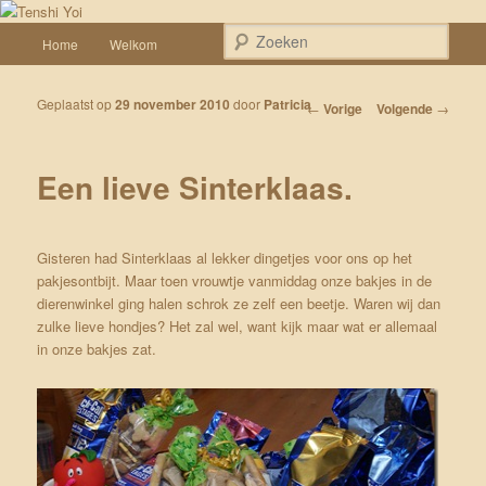
Spring naar de primaire inhoud
Een weblog over onze Shiba’s (Keiko, Rontu, Miyuki, Tatsu en Yumi)
Hoofdmenu
Zoek
Home
Welkom
Tenshi Yoi
Geplaatst op
29 november 2010
door
Patricia
Bericht navigatie
←
Vorige
Volgende
→
Een lieve Sinterklaas.
Gisteren had Sinterklaas al lekker dingetjes voor ons op het
pakjesontbijt. Maar toen vrouwtje vanmiddag onze bakjes in de
dierenwinkel ging halen schrok ze zelf een beetje. Waren wij dan
zulke lieve hondjes? Het zal wel, want kijk maar wat er allemaal
in onze bakjes zat.