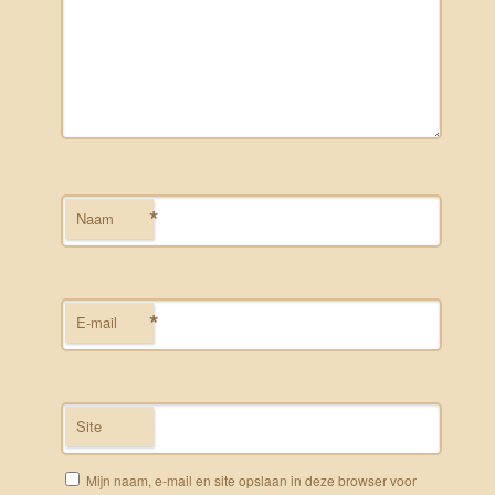
*
Naam
*
E-mail
Site
Mijn naam, e-mail en site opslaan in deze browser voor