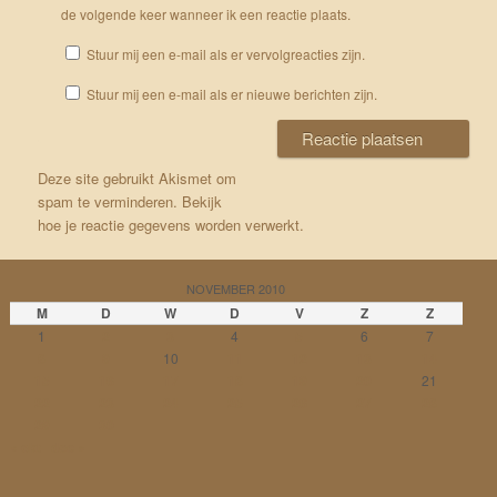
de volgende keer wanneer ik een reactie plaats.
Stuur mij een e-mail als er vervolgreacties zijn.
Stuur mij een e-mail als er nieuwe berichten zijn.
Deze site gebruikt Akismet om
spam te verminderen.
Bekijk
hoe je reactie gegevens worden verwerkt
.
NOVEMBER 2010
M
D
W
D
V
Z
Z
1
2
3
4
5
6
7
8
9
10
11
12
13
14
15
16
17
18
19
20
21
22
23
24
25
26
27
28
29
30
« okt
dec »