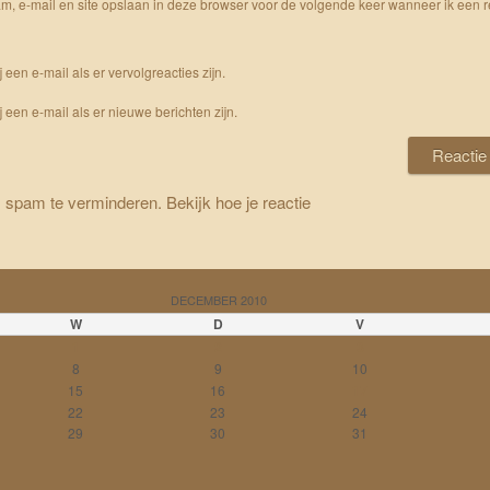
m, e-mail en site opslaan in deze browser voor de volgende keer wanneer ik een r
j een e-mail als er vervolgreacties zijn.
j een e-mail als er nieuwe berichten zijn.
m spam te verminderen.
Bekijk hoe je reactie
DECEMBER 2010
W
D
V
1
2
3
8
9
10
15
16
17
22
23
24
29
30
31