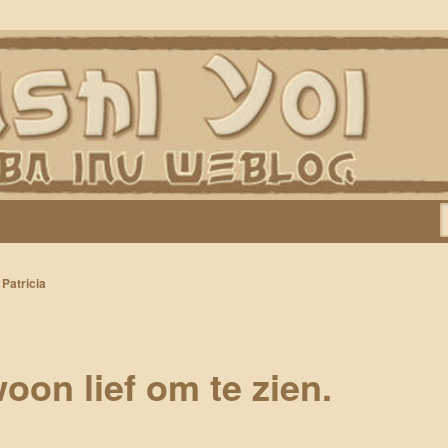
Keiko, Rontu, Miyuki, Tatsu en Yumi)
r
Patricia
oon lief om te zien.