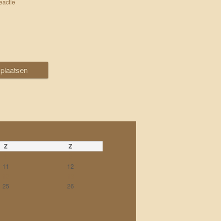
eactie
Z
Z
4
5
11
12
18
19
25
26