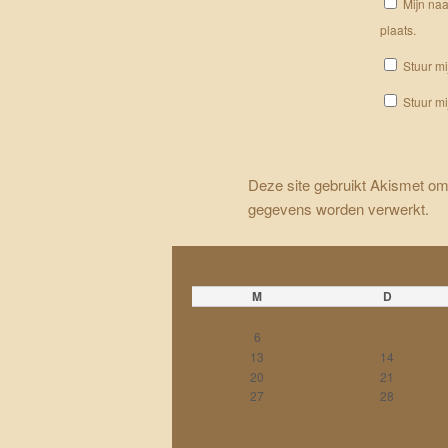
Mijn naa
plaats.
Stuur mi
Stuur mi
Deze site gebruikt Akismet o
gegevens worden verwerkt
.
M
D
6
7
13
14
20
21
27
28
« nov
jan »