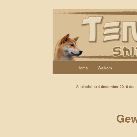
Spring naar de primaire inhoud
Een weblog over onze Shiba’s (
Tenshi Yoi
Hoofdmenu
Home
Welkom
Geplaatst op
4 december 2010
doo
Gew