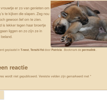
vrouwtje er zo van genieten om
’s te kijken die slapen. Zeg nou
 toch gewoon lief om te zien.
 is lekker tegen haar broertje
gaan liggen en zo zijn ze in
 beland.
werd geplaatst in
T-nest
,
Tenshi-Yoi
door
Patricia
. Bookmark de
permalink
.
een reactie
res wordt niet gepubliceerd.
Vereiste velden zijn gemarkeerd met
*